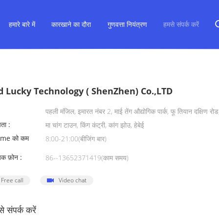
हमारे बारे में
कारखाने का दौरा
गुणवत्ता नियंत्रण
हमसे संपर्क करें
d Lucky Technology ( ShenZhen) Co.,LTD
पहली मंजिल, इमारत नंबर 2, माई तेंग औद्योगिक पार्क, फू तियान दक्षिण रोड, पि
पता :
मा चांग टाउन, किंग कंट्री, कांग झोउ, हेबेई
ime को कम
8:00-21:00(बीजिंग बार)
िक फ़ोन :
86--13652371419(काम समय)
Free call
Video chat
से संपर्क करें