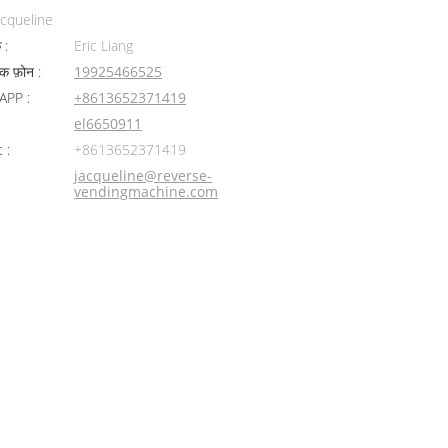
acqueline
 :
Eric Liang
िक फ़ोन :
19925466525
PP :
+8613652371419
el6650911
 :
+8613652371419
jacqueline@reverse-
vendingmachine.com