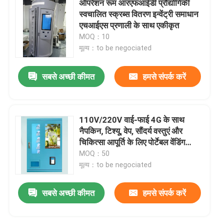
ऑपरेशन रूम आरएफआईडी प्रौद्योगिकी
स्वचालित स्क्रब्स वितरण इन्वेंट्री समाधान
वापसी करें और रिवर्स वेंडिंग मशीन कमाएं
एचआईएस प्रणाली के साथ एकीकृत
MOQ：10
मूल्य：to be negociated
हॉट फूड वेंडिंग मशीनें
सबसे अच्छी कीमत
हमसे संपर्क करें
बैटरी स्वैपिंग स्टेशन
अखबार वेंडिंग मशीन
110V/220V वाई-फाई 4G के साथ
नैपकिन, टिश्यू, वेप, सौंदर्य वस्तुएं और
चिकित्सा आपूर्ति के लिए पोर्टेबल वेंडिंग
गुलदस्ता वेंडिंग मशीन
मशीन
MOQ：50
मूल्य：to be negociated
एक्वेरियम फिश वेंडिंग मशीन
सबसे अच्छी कीमत
हमसे संपर्क करें
Autonomous Mobile Robot