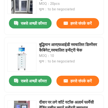
MOQ：20pcs
मूल्य：to be negociated
हमारे बारे में
सबसे अच्छी कीमत
हमसे संपर्क करें
कारखाने का दौरा
गुणवत्ता नियंत्रण
बुद्धिमान आरएफआईडी स्वचालित डिस्पेंसर
कैबिनेट,स्वचालित इन्वेंट्री चेक
MOQ：10
हमसे संपर्क करें
मूल्य：to be negociated
समाचार
सबसे अच्छी कीमत
हमसे संपर्क करें
मामले
दीवार पर लगे शॉर्ट स्टॉक अलार्म फार्मेसी
उद्धरण मांगें
वेंडिंग मशीन स्मार्ट इन्वेंट्री समाधान,