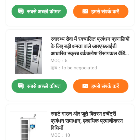
सबसे अच्छी कीमत
हमसे संपर्क करें
स्वास्थ्य सेवा में स्वचालित प्रबंधन प्रणालियों
के लिए बड़ी क्षमता वाले आरएफआईडी
आधारित स्क्रब वर्कक्लोथ रीसायकल वेंडिंग
डिस्पेंसर
MOQ：5
मूल्य：to be negociated
सबसे अच्छी कीमत
हमसे संपर्क करें
स्मार्ट गाउन और जूते वितरण इन्वेंट्री
प्रबंधन समाधान, एकाधिक प्रमाणीकरण
विधियाँ
MOQ：10