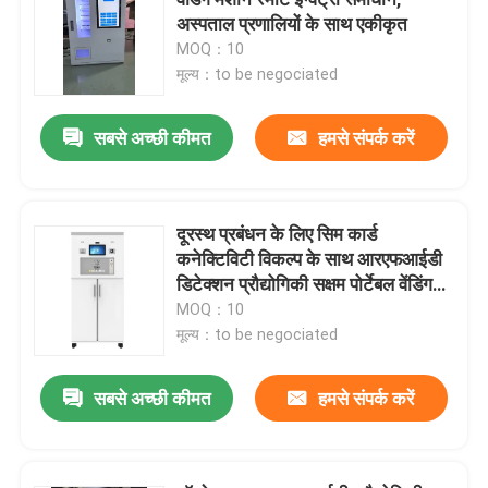
अस्पताल प्रणालियों के साथ एकीकृत
MOQ：10
रिवर्स वेंडिंग मशीन
मूल्य：to be negociated
फार्मेसी वेंडिंग मशीन
सबसे अच्छी कीमत
हमसे संपर्क करें
औद्योगिक उपकरण वेंडिंग मशीनें
दूरस्थ प्रबंधन के लिए सिम कार्ड
कनेक्टिविटी विकल्प के साथ आरएफआईडी
बोतल रिवर्स वेंडिंग मशीन
डिटेक्शन प्रौद्योगिकी सक्षम पोर्टेबल वेंडिंग
मशीन
MOQ：10
स्मार्ट रिवर्स वेंडिंग मशीन
मूल्य：to be negociated
सबसे अच्छी कीमत
हमसे संपर्क करें
रिवर्स रीसाइक्लिंग वेंडिंग मशीन
अपशिष्ट और कचरा पुनर्चक्रण वेंडिंग मशीन