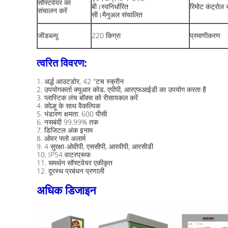
सॉफ्टवेयर का
बी।स्वनिर्धारित
रिमोट कंट्रोल 
संचालन करें
सी।मैनुअल संचालित
जीडब्ल्यू:
220 किग्रा
प्रमाणीकरण
त्वरित विवरण:
1. अर्द्ध आउटडोर, 42 "टच स्क्रीन
2. उपयोगकर्ता क्यूआर कोड, एपीपी, आरएफआईडी का उपयोग करता है
3. प्लास्टिक लंच बॉक्स को रीसायकल करें
4. कोल्हू के साथ वैकल्पिक
5. भंडारण क्षमता: 600 पीसी
6. नसबंदी 99.99% तक
7. डिजिटल अंक इनाम
8. ओवर फ्लो अलार्म
9. 4 सुरक्षा-ओवीपी, एससीपी, आरवीपी, आरसीडी
10. IP54 वाटरप्रूफ
11. समर्थन सॉफ्टवेयर एकीकृत
12. दूरस्थ प्रबंधन प्रणाली
अधिक डिजाइन