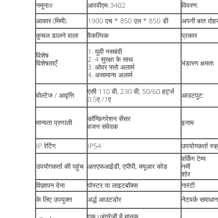
नमूना#
आरवीएम-3402
विवरण:
आकार (मिमी)
1900 एच * 850 एल * 850 डी
अपनी बात दोहर
कुचल डालने वाला
वैकल्पिक
प्रकार
1. यूवी नसबंदी
विशेष
2. 4 सुरक्षा के साथ
विशेषताएँ
भंडारण क्षमता
3. ओवर फ्लो अलार्म
4. असामान्य अलार्म
एसी 110 वी, 230 वी, 50/60 हर्ट्ज
वोल्टेज / आवृत्ति
आउटपुट:
0.5ए /1ए
कॉन्फ़िगरेशन सेंसर
मान्यता प्रणाली
इनाम
वजन संवेदक
IP रेटिंग
IP54
उपयोगकर्ता स्क
वर्किंग टेम्प
उपयोगकर्ता की पहुंच
आरएफआईडी, एपीपी, क्यूआर कोड
नमी
शोर
विज्ञापन देना
पोस्टर या लाइटबॉक्स
गारंटी
के लिए उपयुक्त
अर्द्ध आउटडोर
नेटवर्क समाधान
एक।अंग्रेजी में मानक