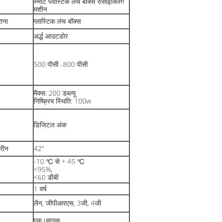
स्मार्ट प्लास्टिक लंच बॉक्स रीसाइक्लिंग
मशीन
ाना
प्लास्टिक लंच बॉक्स
अर्द्ध आउटडोर
500 पीसी -800 पीसी
मैक्स: 200 डब्ल्यू
निष्क्रिय स्थिति: 100w
डिजिटल अंक
्रीन
42"
-10 ℃ से + 45 ℃
<95%,
<60 डीबी
1 वर्ष
लैन, जीपीआरएस, 3जी, 4जी
एक।मानक