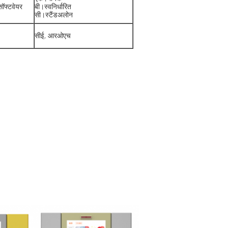
सॉफ्टवेयर
बी।स्वनिर्धारित
सी।स्टैंडअलोन
सीई, आरओएच