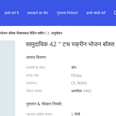
हमारे बारे में
कारखाने का दौरा
गुणवत्ता नियंत्रण
हमसे संपर्क करें
न भोजन बॉक्स रीसायकल वेंडिंग मशीन CE अनुमोदन
सामुदायिक 42 '' टच स्क्रीन भोजन बॉक्स
उत्पाद विवरण:
उत्पत्ति के प्लेस:
चीन
ब्रांड नाम:
EEnjoy
प्रमाणन:
CE, ROHS
मॉडल संख्या:
आरवीएम-3402
भुगतान & नौवहन नियमों:
न्यूनतम आदेश मात्रा:
5 पीसी