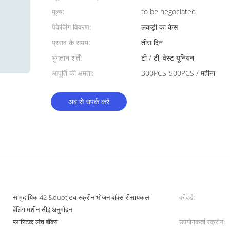
मूल्य:
to be negociated
पैकेजिंग विवरण:
लकड़ी का केस
प्रसव के समय:
तीस दिन
भुगतान शर्तें:
टी / टी, वेस्ट यूनियन
आपूर्ति की क्षमता:
300PCS-500PCS / महीना
अब से संपर्क करें
सामुदायिक 42 &quot;टच स्क्रीन भोजन बॉक्स रीसायकल
कीवर्ड:
वेंडिंग मशीन सीई अनुमोदन
प्लास्टिक लंच बॉक्स
उपयोगकर्ता स्क्रीन: