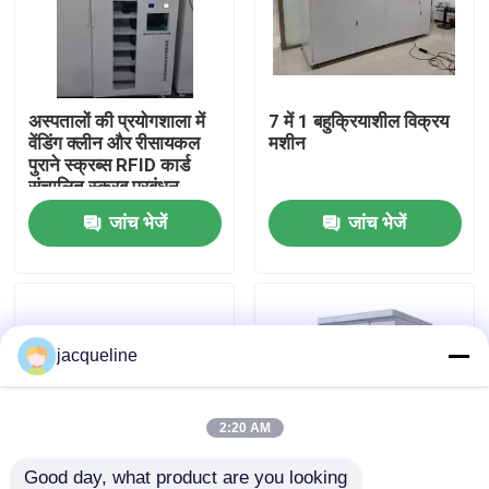
हमारे बारे में
अस्पतालों की प्रयोगशाला में
7 में 1 बहुक्रियाशील विक्रय
कारखाने का दौरा
वेंडिंग क्लीन और रीसायकल
मशीन
पुराने स्क्रब्स RFID कार्ड
संचालित स्क्रब प्रबंधन
गुणवत्ता नियंत्रण
जांच भेजें
जांच भेजें
हमसे संपर्क करें
उद्धरण मांगें
jacqueline
रिवर्स वेंडिंग मशीन
2:20 AM
बोतल रिवर्स वेंडिंग मशीन
Good day, what product are you looking 