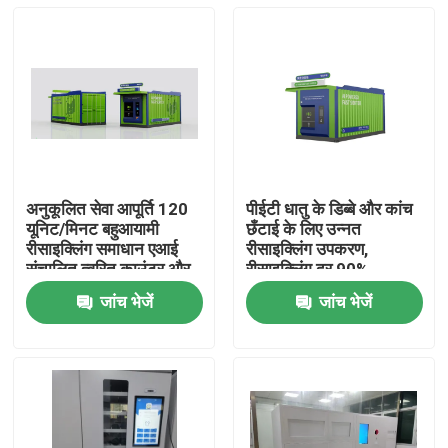
अनुकूलित सेवा आपूर्ति 120
पीईटी धातु के डिब्बे और कांच
यूनिट/मिनट बहुआयामी
छँटाई के लिए उन्नत
रीसाइक्लिंग समाधान एआई
रीसाइक्लिंग उपकरण,
संचालित त्वरित काउंटर और
रीसाइक्लिंग दर 90%
सॉर्टर
जांच भेजें
जांच भेजें
घर
उत्पाद
वीडियो