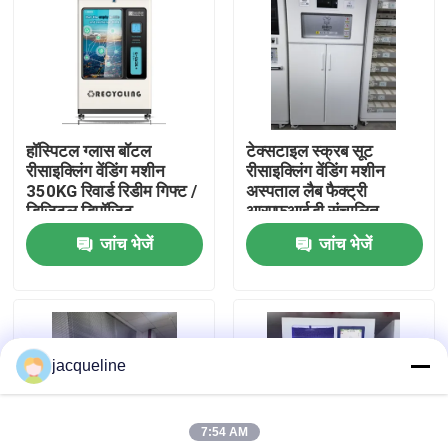
हमारे बारे में
कारखाने का दौरा
हॉस्पिटल ग्लास बॉटल
टेक्सटाइल स्क्रब सूट
रीसाइक्लिंग वेंडिंग मशीन
रीसाइक्लिंग वेंडिंग मशीन
गुणवत्ता नियंत्रण
350KG रिवार्ड रिडीम गिफ्ट /
अस्पताल लैब फैक्ट्री
डिजिटल डिपॉजिट
आरएफआईडी संचालित
जांच भेजें
जांच भेजें
हमसे संपर्क करें
उद्धरण मांगें
jacqueline
रिवर्स वेंडिंग मशीन
7:54 AM
बोतल रिवर्स वेंडिंग मशीन