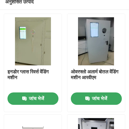
अनुशंसित उत्पाद
इनडोर ग्लास रिवर्स वेंडिंग
ओवरफ्लो अलार्म बोतल वेंडिंग
मशीन
मशीन आरवीएम
घर
जांच भेजें
जांच भेजें
उत्पाद
वीडियो