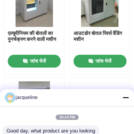
हमारे बारे में
एल्यूमीनियम की बोतलों का
आउटडोर बोतल रिवर्स वेंडिंग
कारखाने का दौरा
पुनर्चक्रण करने वाली मशीन
मशीन
गुणवत्ता नियंत्रण
जांच भेजें
जांच भेजें
हमसे संपर्क करें
उद्धरण मांगें
jacqueline
रिवर्स वेंडिंग मशीन
10:14 PM
बोतल रिवर्स वेंडिंग मशीन
Good day, what product are you looking 