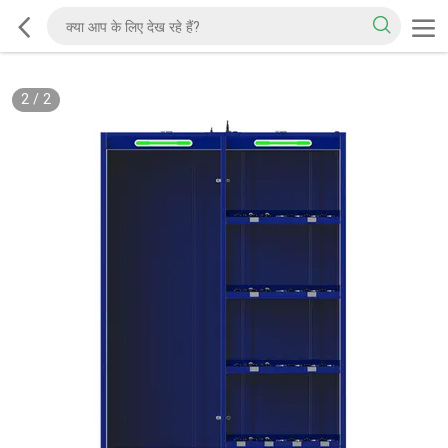
2
/
2