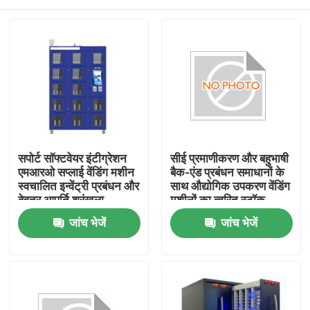
सपोर्ट सॉफ्टवेयर इंटीग्रेशन
सीई प्रमाणीकरण और बहुभाषी
एमआरओ सप्लाई वेंडिंग मशीन
बैक-एंड प्रबंधन समाधानों के
स्वचालित इन्वेंट्री प्रबंधन और
साथ औद्योगिक उपकरण वेंडिंग
बेहतर आपूर्ति श्रृंखला
मशीनों का त्वरित स्टॉक
नियंत्रण प्रदान करती है
स्क्रैप और स्थानांतरण
घर
जांच भेजें
जांच भेजें
उत्पाद
वीडियो