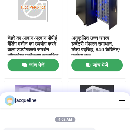
हमारे बारे में
कारखाने का दौरा
चेहरे का आदान-प्रदान पीपीई
अनुकूलित उच्च घनत्व
वेंडिंग मशीन का उपयोग करने
इन्वेंट्री भंडारण समाधान,
वाला उपयोगकर्ता समर्थन
छोटा पदचिह्न, 840 कैबिनेट/
गुणवत्ता नियंत्रण
सॉफ्टवेयर एकीकरण स्वचालित
एसकेयू तक
व्यक्तिगत सुरक्षा उपकरण
जांच भेजें
जांच भेजें
वितरण प्रणाली
हमसे संपर्क करें
उद्धरण मांगें
jacqueline
रिवर्स वेंडिंग मशीन
4:02 AM
बोतल रिवर्स वेंडिंग मशीन